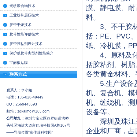
光敏聚合物技术
膜、静电膜、耐
工业胶带层压技术
料。
胶带干燥技术
3、不干胶材
胶带性能评估技术
括：PE、PV
胶带胶粘剂设计技术
纸、冷机膜，
保护膜胶带离型剂性能简介
4、原料及化
宝丽板贴膜
括胶粘剂、树脂
各类黄金材料
联系方式
5.生产设备及
联系人：李小姐
机、复合机、模
电话：135-028-49449
机、缠绕机、测
QQ：2669443693
设备等。
邮箱：zgkaimo@163.com
公司地址：
深圳市宝安区燕罗街道洪桥
深圳及珠江三
头社区海滨大道富佳瑞科技园A栋107号
企业和厂商，占
——导航位置“富佳瑞科技园”