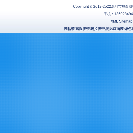
Copyright © 2o12-2o22
深圳市坦白胶
手机：13502849
XML Sitemap
胶粘带,高温胶带,玛拉胶带,高温双面胶,绿