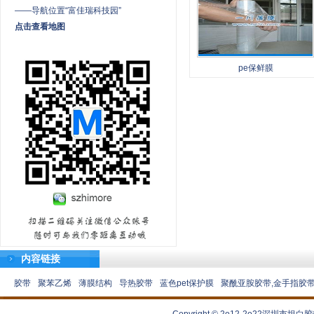
——导航位置“富佳瑞科技园”
点击查看地图
pe保鲜膜
内容链接
胶带
聚苯乙烯
薄膜结构
导热胶带
蓝色pet保护膜
聚酰亚胺胶带,金手指胶