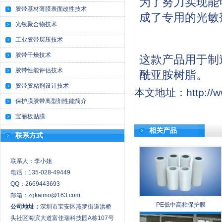
为了努力实现能
胶带基材薄膜表面改性技术
成了专用的光敏
光敏聚合物技术
工业胶带层压技术
胶带干燥技术
这款产品用于制
胶带性能评估技术
酰亚胺树脂。
胶带胶粘剂设计技术
本文地址：http://www
保护膜胶带离型剂性能简介
宝丽板贴膜
相关产品
联系方式
联系人：李小姐
电话：135-028-49449
QQ：2669443693
邮箱：zgkaimo@163.com
PE低中高粘保护膜
公司地址：
深圳市宝安区燕罗街道洪桥
头社区海滨大道富佳瑞科技园A栋107号