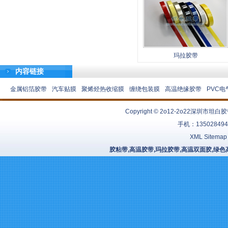
玛拉胶带
内容链接
金属铝箔胶带
汽车贴膜
聚烯烃热收缩膜
缠绕包装膜
高温绝缘胶带
PVC电
Copyright © 2o12-2o22
深圳市坦白胶
手机：13502849
XML Sitemap
胶粘带,高温胶带,玛拉胶带,高温双面胶,绿