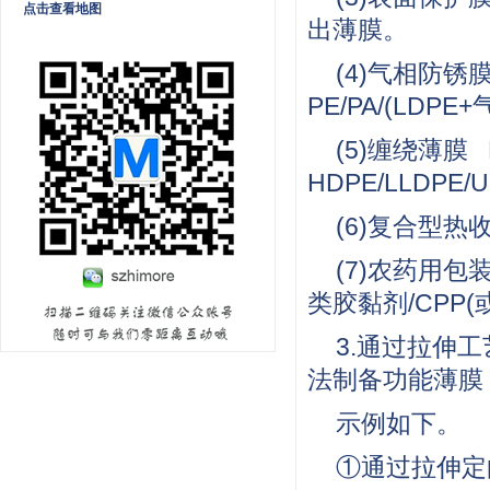
点击查看地图
出薄膜。
(4)气相防锈
PE/PA/(LD
(5)缠绕薄膜 
HDPE/LLDP
(6)复合型热
(7)农药用包
类胶黏剂/CPP(
3.通过拉伸
法制备功能薄膜
示例如下。
①通过拉伸定