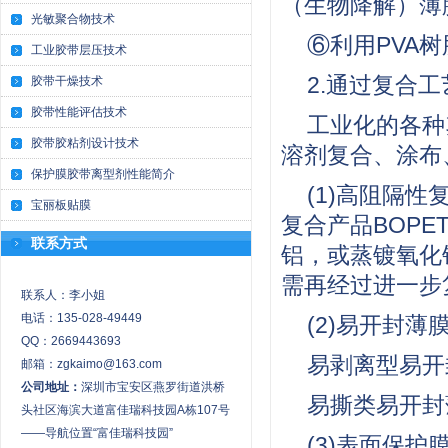
（生物降解）薄
光敏聚合物技术
⑥利用PVA
工业胶带层压技术
2.通过复合
胶带干燥技术
胶带性能评估技术
工业化的各种
胶带胶粘剂设计技术
溶剂复合、涂布
保护膜胶带离型剂性能简介
(1)高阻隔性
宝丽板贴膜
复合产品BOPET
联系方式
铝，或蒸镀氧化
需再经过进一步
联系人：李小姐
电话：135-028-49449
(2)易开封薄
QQ：2669443693
易剥离型易开封
邮箱：zgkaimo@163.com
公司地址：
深圳市宝安区燕罗街道洪桥
易撕类易开封薄
头社区海滨大道富佳瑞科技园A栋107号
——导航位置“富佳瑞科技园”
(3)表面保