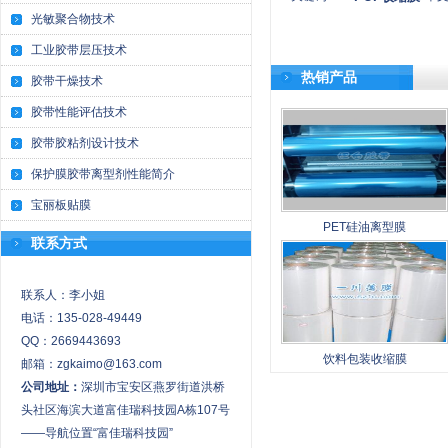
光敏聚合物技术
工业胶带层压技术
热销产品
胶带干燥技术
胶带性能评估技术
胶带胶粘剂设计技术
保护膜胶带离型剂性能简介
宝丽板贴膜
PET硅油离型膜
联系方式
联系人：李小姐
电话：135-028-49449
QQ：2669443693
饮料包装收缩膜
邮箱：zgkaimo@163.com
公司地址：
深圳市宝安区燕罗街道洪桥
头社区海滨大道富佳瑞科技园A栋107号
——导航位置“富佳瑞科技园”