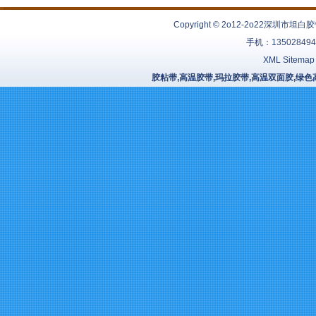
Copyright © 2o12-2o22
深圳市坦白胶
手机：13502849
XML Sitemap
胶粘带,高温胶带,玛拉胶带,高温双面胶,绿