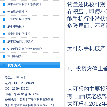
货量还比较可观
胶带基材薄膜表面改性技术
存积压，即便小
光敏聚合物技术
能手机行业潜伏
工业胶带层压技术
危险局面，不竟
胶带干燥技术
胶带性能评估技术
胶带胶粘剂设计技术
大可乐手机破产
保护膜胶带离型剂性能简介
宝丽板贴膜
联系方式
1、投资方停止
联系人：李小姐
电话：135-028-49449
大可乐的主要投
QQ：2669443693
邮箱：zgkaimo@163.com
有“山西煤老板
公司地址：
深圳市宝安区燕罗街道洪桥
大可乐在2012
头社区海滨大道富佳瑞科技园A栋107号