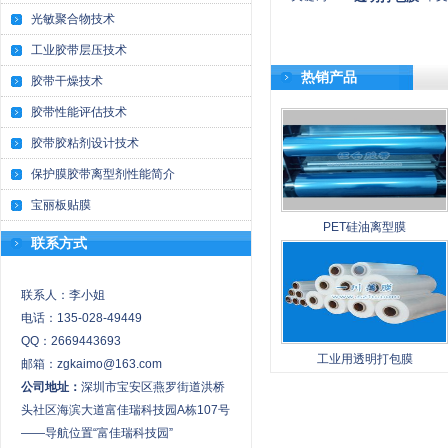
光敏聚合物技术
工业胶带层压技术
热销产品
胶带干燥技术
胶带性能评估技术
胶带胶粘剂设计技术
保护膜胶带离型剂性能简介
宝丽板贴膜
PET硅油离型膜
联系方式
联系人：李小姐
电话：135-028-49449
QQ：2669443693
工业用透明打包膜
邮箱：zgkaimo@163.com
公司地址：
深圳市宝安区燕罗街道洪桥
头社区海滨大道富佳瑞科技园A栋107号
——导航位置“富佳瑞科技园”