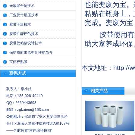
也能变废为宝。
光敏聚合物技术
粘贴在瓶身上，
工业胶带层压技术
完成。变废为宝
胶带干燥技术
胶带使用有
胶带性能评估技术
助大家养成环保
胶带胶粘剂设计技术
保护膜胶带离型剂性能简介
宝丽板贴膜
本文地址：http://www
联系方式
联系人：李小姐
相关产品
电话：135-028-49449
QQ：2669443693
邮箱：zgkaimo@163.com
公司地址：
深圳市宝安区燕罗街道洪桥
头社区海滨大道富佳瑞科技园A栋107号
——导航位置“富佳瑞科技园”