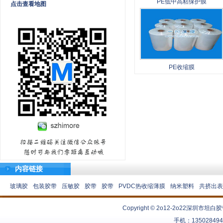
PE低中高粘保护膜
点击查看地图
PE收缩膜
内容链接
玻璃胶
包装胶带
压敏胶
胶带
胶带
PVDC热收缩薄膜
纳米塑料
共挤出表
Copyright © 2o12-2o22
深圳市坦白胶
手机：13502849